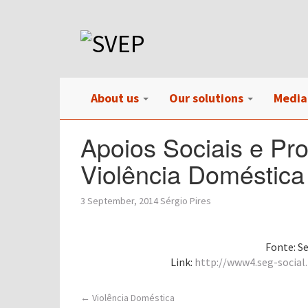
About us
Our solutions
Media
Apoios Sociais e Pr
Violência Doméstica
3 September, 2014
Sérgio Pires
Fonte:
Se
Link:
http://www4.seg-social
Post
←
Violência Doméstica