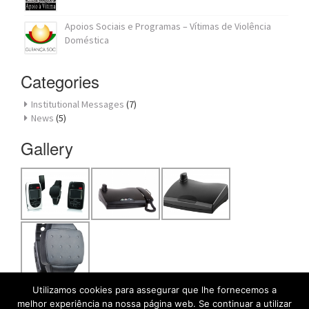
Apoios Sociais e Programas – Vítimas de Violência
Doméstica
Categories
Institutional Messages
(7)
News
(5)
Gallery
Utilizamos cookies para assegurar que lhe fornecemos a
melhor experiência na nossa página web. Se continuar a utilizar