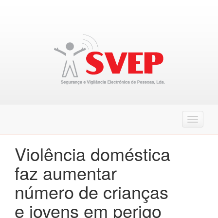
T
o
g
Violência doméstica
g
l
faz aumentar
e
n
número de crianças
a
v
e jovens em perigo
i
g