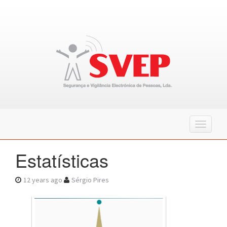
T
o
g
Estatísticas
g
l
e
12 years ago
Sérgio Pires
n
a
v
i
g