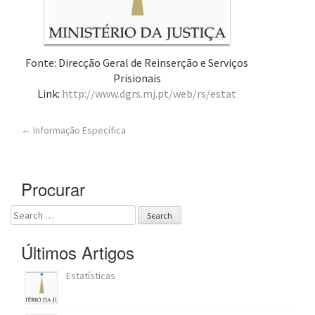
a
t
i
o
Fonte:
Direcção Geral de Reinserção e Serviços
n
Prisionais
Link:
http://www.dgrs.mj.pt/web/rs/estat
Post
←
Informação Específica
navigation
Procurar
Search
for:
Últimos Artigos
Estatísticas