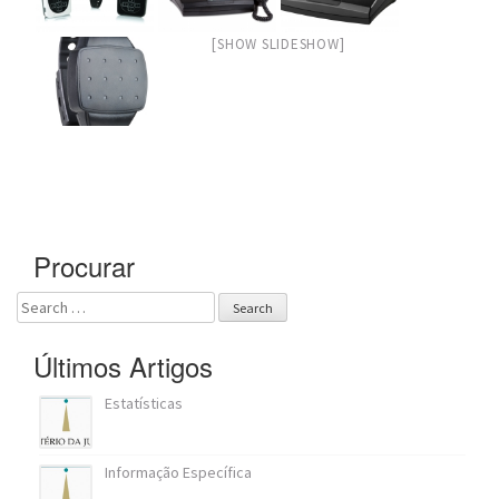
a
t
[SHOW SLIDESHOW]
i
o
n
Procurar
Search
for:
Últimos Artigos
Estatísticas
Informação Específica