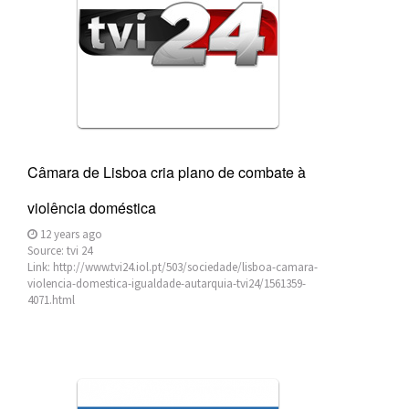
Câmara de Lisboa cria plano de combate à
violência doméstica
12 years ago
Source:
tvi 24
Link:
http://www.tvi24.iol.pt/503/sociedade/lisboa-camara-
violencia-domestica-igualdade-autarquia-tvi24/1561359-
4071.html