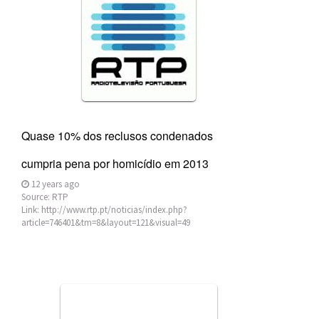
a
t
i
o
n
Quase 10% dos reclusos condenados
cumpria pena por homicídio em 2013
12 years ago
Source:
RTP
Link:
http://www.rtp.pt/noticias/index.php?
article=746401&tm=8&layout=121&visual=49