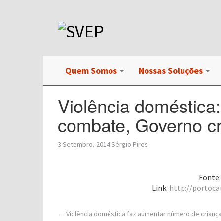
Quem Somos
Nossas Soluções
Violência doméstica
combate, Governo cr
3 Setembro, 2014
Sérgio Pires
Fonte:
Link:
http://portoca
Post
←
Violência doméstica faz aumentar número de criança