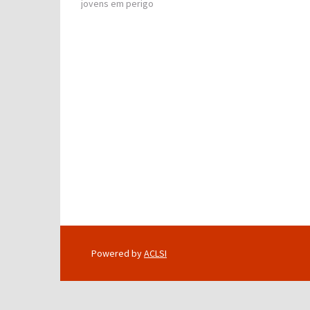
jovens em perigo
navigation
Powered by
ACLSI